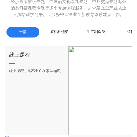
经济政策解读专题、中国酒文化巡礼专题、中外交流专题海外
酒类科普课程专题等多个专题课程服务。力求建立全产业从业
人员培训学习平台，服务中国酒业全新教育体系建设工作。
全部
原料种植类
生产制造类
销售
线上课程
品酒师
线上课程，足不出户在家学知识
运用感觉器官品评酒体质量指导
酒类酿造、存储和勾调的人员。
可细分为白酒品酒师、啤酒品酒
师、黄酒品酒师、葡萄酒品酒
师、露酒品酒师、国际蒸馏酒品
酒师等。