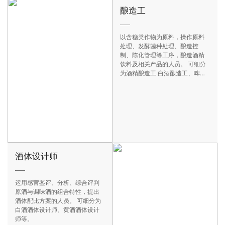
酿酒师
酿造工
从事酒类酿造指导及酒类新产品
以含糖类作物为原料，操作原料
开发工作的人员。 工作内容可细
处理、发酵菌种处理、酿造控
分为选用酿酒原料和辅料、选择
制、陈化管理等工序，酿造酒精
和使用酿酒设备、制备和选择糖
饮料及相关产品的人员。 可细分
化发酵剂、设计和应用糖化、发
为酒精酿造工 白酒酿造工、啤酒
酵、蒸馏、贮存、灌装工艺、监
酿造工 黄酒酿造工 果露酒酿造
控各工艺参数、开发酿酒新原
工。
料、新工艺及酒类新产品。
酒体设计师
中国酒业营销师
运用感官鉴评、分析、综合评判
具备酒行业组织市场营销管理活
原酒与调味酒的组合特性，提出
动中从事市场调研、市场分析、
酒体配比方案的人员。 可细分为
营销策划、市场开拓、直接销
白酒酒体设计师、黄酒酒体设计
售、客户管理等营销活动的从业
师等。
人员。 可细分为教练式营销课